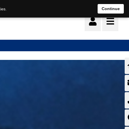
Deutsch
français
Continue
ies.