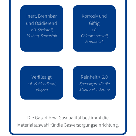
Inert, Brennbar
Korrosiv und
und Oxidierend
Giftig
z.B. Stickstoff,
z.B.
Methan, Sauerstoff
Chlorwasserstoff,
Ammoniak
Verflüssigt
Reinheit > 6.0
z.B. Kohlendioxid,
Spezialgase für die
Propan
Elektronikindustrie
Die Gasart bzw. Gasqualität bestimmt die
Materialauswahl für die Gasversorgungseinrichtung.