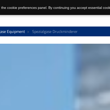
 the cookie preferences panel. By continuing you accept essential cook
gase Equipment
Spezialgase Druckminderer