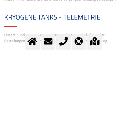
KRYOGENE TANKS - TELEMETRIE
Unsere Kunden erwarten Versorgungssicherheit, Einhaltung der
Bestellungen und Fristen, unabhängig von der Art der Versorgung.
Hierfür ist die Messer-Telemetrie eine optimale Lösung.
Wir erarbeiten mit Ihnen gemeinsam eine auf Sie zugeschnittene
Versorgung.
KONTAKT
Fragen?
Kontaktieren Sie unser Team.
E-Mail:
info@messer.ch
oder Telefon
+41 (0)62 886 41 41
.
Wir beraten Sie gerne.