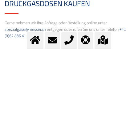
DRUCKGASDOSEN KAUFEN
Gerne nehmen wir Ihre Anfrage oder Bestellung online unter
spezialgase@messer.ch
entgegen oder rufen Sie uns unter Telefon
+41
(0)62 886 41 31
an.
KONTAKT
Fragen?
Kontaktieren Sie unser Team.
E-Mail:
info@messer.ch
oder Telefon
+41 (0)62 886 41 41
.
Wir beraten Sie gerne.
SPEZIALGASE - HOMEPAGE DER
MESSER GROUP