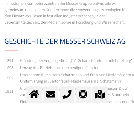
In modernen Kompetenzzentren der Messer-Gruppe entwickeln wir
gemeinsam mit unseren Kunden innovative Anwendungstechnologien für
den Einsatz von Gasen in fast allen Industriebranchen, in der
Lebensmitteltechnik, der Medizin sowie in Forschung und Wissenschaft.
GESCHICHTE DER MESSER SCHWEIZ AG
1891
Gründung der Vorgängerfima „C.A. Scharpff, Cartonfabrik Lenzburg“
1895
Umzug des Betriebes an den heutigen Standort
Übernahme durch Hans Schatzmann und Ernst von Niederhäusern 
1902
Umfirmierung in „Cartonfabrik Niederhäusern & Schatzmann“
Gründung der Kollektivgessellschaft „E. von Niederhäusern & Co“
1911
zur industriellen Herstellung von Sauerstoff als zweites Standbein
Eintritt von Max Vollmar-Violetti und Theodor Schatzmann als neue T
1928
Umfirmierung in „Vollmar & Cie., Sauerstoffwerk Lenzburg“
1943
Eintritt von Max Vollmar Jun.
1961
Umwandlung in „Sauerstoffwerk Lenzburg AG“
1968
Beginn der Lieferung von tiefkalt verflüssigten Sauerstoff und Stickst