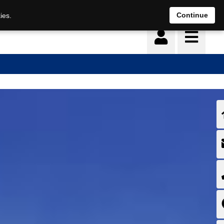
Deutsch
français
Continue
ies.