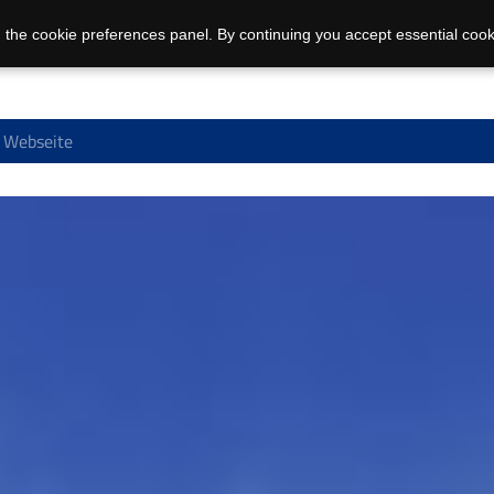
 the cookie preferences panel. By continuing you accept essential cook
- Webseite