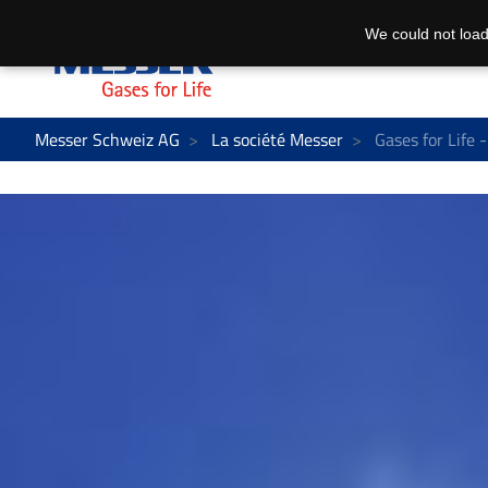
We could not load
Messer Schweiz AG
La société Messer
Gases for Life 