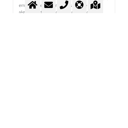
erronée ou en ne tenant pas compte d'autres
réglementations, etc. Vous comprendrez que
nous ne pouvons pas nous porter garants si, en
raison d'une sélection incorrecte, une
proposition non pertinente est adoptée ou si
des conditions ou des prescriptions de procédé
non connues nécessiteraient une autre
sélection de gaz de protection. Nous ne
pouvons en aucun cas être tenus responsables
des dommages et pertes que l'utilisateur
pourrait subir en suivant sans réfléchir les
recommandations présentées dans notre
application, en les appliquant de manière
erronée ou en ne tenant pas compte d'autres
réglementations, etc.
Accepter