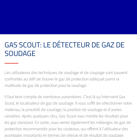
GAS SCOUT: LE DÉTECTEUR DE GAZ DE
SOUDAGE
Les utilisateurs des techniques de soudage et de coupage sont souvent
confrontés au défi de trouver le gaz de protection adéquat parmi la
multitude de gaz de protection pour le soudage.
Il faut tenir compte de nombreux paramètres. C'est là qu'intervient Gas
Scout, le localisateur de gaz de soudage. Il vous suffit de sélectionner votre
matériau, le procédé de soudage, la position de soudage et d'autres
variables. Après quelques clics, Gas Scout vous montre les résultats pour
les gaz standard. En outre, vous verrez également les mélanges de gaz de
protection recommandés pour les couteaux, qui offrent à l'utilisateur des
avantages importants en termes de vitesse et de résultat de soudage.