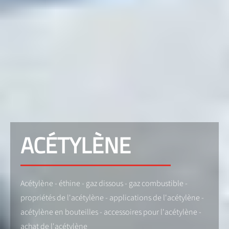
ACÉTYLÈNE
Acétylène - éthine - gaz dissous - gaz combustible -
propriétés de l'acétylène - applications de l'acétylène -
acétylène en bouteilles - accessoires pour l'acétylène -
achat de l'acétylène