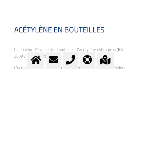
ACÉTYLÈNE EN BOUTEILLES
La couleur d'épaule des bouteilles d'acétylène est marron (RAL
3009 / rouge oxyde).
L'acétylène est disponible en différentes puretés (de l'acétylène
1.8 à l'acétylène 2.6) et en différentes tailles de bouteilles (de 4
litres à 50 litres de volume et en batterie de 600 litres.
Veuillez noter que pas toutes les unités de gaz par pureté ne
sont disponibles ni dans toutes les tailles de bouteilles.
Vous trouverez plus d'informations dans nos fiches de produits.
L'acétylène est versé dans des conteneurs spéciaux de gaz
comprimé. Pour des raisons de stabilité, l'acétylène est dissous
sous pression dans un solvant dans la bouteille de gaz sous