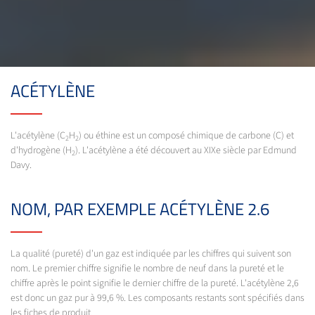
ACÉTYLÈNE
L'acétylène (C
H
) ou éthine est un composé chimique de carbone (C) et
2
2
d'hydrogène (H
). L'acétylène a été découvert au XIXe siècle par Edmund
2
Davy.
NOM, PAR EXEMPLE ACÉTYLÈNE 2.6
La qualité (pureté) d'un gaz est indiquée par les chiffres qui suivent son
nom. Le premier chiffre signifie le nombre de neuf dans la pureté et le
chiffre après le point signifie le dernier chiffre de la pureté. L'acétylène 2,6
est donc un gaz pur à 99,6 %. Les composants restants sont spécifiés dans
les fiches de produit.