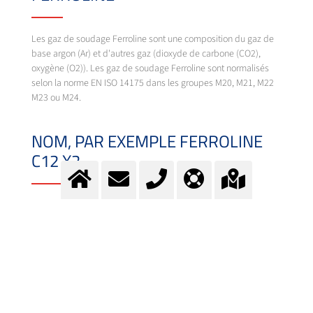
Les gaz de soudage Ferroline sont une composition du gaz de
base argon (Ar) et d'autres gaz (dioxyde de carbone (CO2),
oxygène (O2)). Les gaz de soudage Ferroline sont normalisés
selon la norme EN ISO 14175 dans les groupes M20, M21, M22
M23 ou M24.
NOM, PAR EXEMPLE FERROLINE
C12 X2
Le nom "Ferroline" fait référence à l'application, le soudage des
aciers non alliés et faiblement alliés. Le principal composant est
l'argon (Ar). L'ajout de l'abréviation C au nom décrit la
proportion de dioxyde de carbone (CO
) et l'abréviation X décrit
2
la proportion d'oxygène (O
). Dans Ferroline C12 X2, la
2
proportion de dioxyde de carbone est de 12 % et celle
d'oxygène de 2 %.