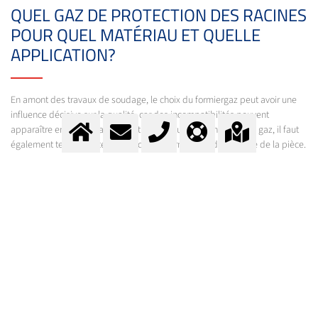
QUEL GAZ DE PROTECTION DES RACINES
POUR QUEL MATÉRIAU ET QUELLE
APPLICATION?
En amont des travaux de soudage, le choix du formiergaz peut avoir une
influence décisive sur la qualité, car des incompatibilités peuvent
apparaître entre les matériaux et le gaz. Outre la sensibilité au gaz, il faut
également tenir compte de la tâche de formage et de la forme de la pièce.
Pour les matériaux respectifs, nous recommandons les gaz de protection
des racines suivants:
Protection des racines
Matériau
aciers austénitiques au CrNi
Formiergaz H5 - H25*
Exception: aciers de construction à grains
fins à haute résistance