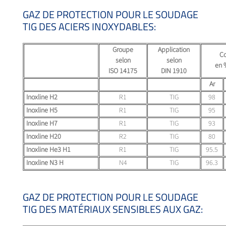
GAZ DE PROTECTION POUR LE SOUDAGE
TIG DES ACIERS INOXYDABLES:
Groupe
Application
Co
selon
selon
en 
ISO 14175
DIN 1910
Ar
Inoxline H2
R1
TIG
98
Inoxline H5
R1
TIG
95
Inoxline H7
R1
TIG
93
Inoxline H20
R2
TIG
80
Inoxline He3 H1
R1
TIG
95.5
Inoxline N3 H
N4
TIG
96.3
GAZ DE PROTECTION POUR LE SOUDAGE
TIG DES MATÉRIAUX SENSIBLES AUX GAZ: