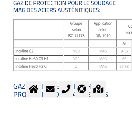
GAZ DE PROTECTION POUR LE SOUDAGE
MAG DES ACIERS AUSTÉNITIQUES:
Groupe
Application
Co
selon
selon
en 
ISO 14175
DIN 1910
Ar
Inoxline C2
M12
MAG
97.5
Inoxline He30 C3 H1
M11
MAG
66
Inoxline He30 H2 C
Z
MAG
67.88
GAZ PROTECTEURS POUR LA
PROTECTION DES RACINES DES
ACIERS AUSTÉNITIQUES AU
CHROME-NICKEL
En règle générale, on utilise des gaz pour la protection des