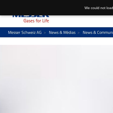
We could not load
Messer Schweiz AG
News & Médias
News & Communiq