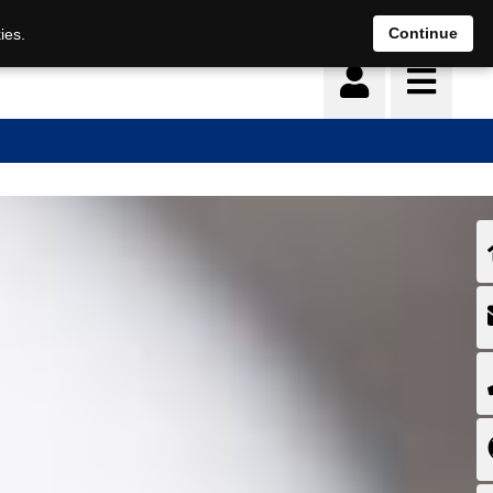
Deutsch
français
Continue
ies.