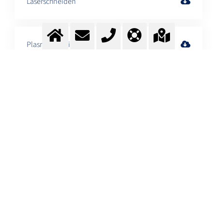
Laserschneiden
Plasmaschneiden
Gase für die Autogentechnik
Wir beraten sie gerne bei allen Fragen zu den Verfahren und zur
Auswahl Ihres Schutzgases, sprechen Sie uns an.
ZUBEHÖR FÜR SCHWEISSGASE
Benötigen Sie Zubehör, wie z.B. Druckminderer
oder Flaschenwagen, fragen Sie uns einfach
unter
info@messer.ch
an.