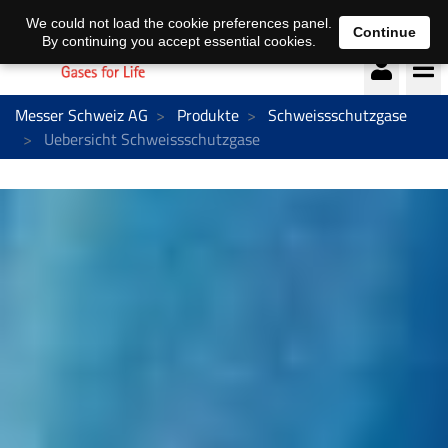
Deutsch
français
We could not load the cookie preferences panel.
Continue
By continuing you accept essential cookies.
Messer Schweiz AG
Produkte
Schweissschutzgase
Uebersicht Schweissschutzgase