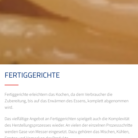
FERTIGGERICHTE
Fertiggerichte erleichtern das Kochen, da dem Verbraucher die
Zubereitung, bis auf das Erwärmen des Essens, komplett abgenommen
wird.
Das vielfältige Angebot an Fertiggerichten spielgelt auch die Komplexität
des Herstellungsprozesses wieder. An vielen der einzelnen Prozessschritte
werden Gase von Messer eingesetzt. Dazu gehören das Mischen, Kühlen,