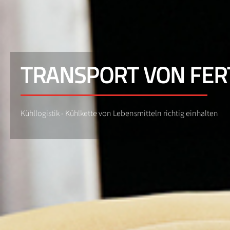
TRANSPORT VON FER
Kühllogistik - Kühlkette von Lebensmitteln richtig einhalten