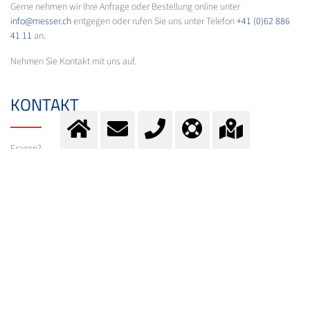
Gerne nehmen wir Ihre Anfrage oder Bestellung online unter
info@messer.ch
entgegen oder rufen Sie uns unter Telefon
+41 (0)62 886
41 11
an.
Nehmen Sie Kontakt mit uns auf.
KONTAKT
Fragen?
Kontaktieren Sie unser Team.
E-Mail:
info@messer.ch
oder Telefon:
+41 (0)62 886 41 41
.
Wir beraten Sie gerne.
ZUM KONTAKTFORMULAR