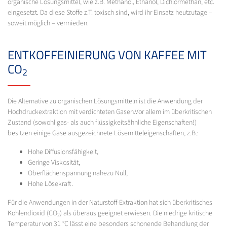
organische Lösungsmittel, wie z.B. Methanol, Ethanol, Dichlormethan, etc.
eingesetzt. Da diese Stoffe z.T. toxisch sind, wird ihr Einsatz heutzutage –
soweit möglich – vermieden.
ENTKOFFEINIERUNG VON KAFFEE MIT
CO
2
Die Alternative zu organischen Lösungsmitteln ist die Anwendung der
Hochdruckextraktion mit verdichteten Gasen.Vor allem im überkritischen
Zustand (sowohl gas- als auch flüssigkeitsähnliche Eigenschaften!)
besitzen einige Gase ausgezeichnete Lösemitteleigenschaften, z.B.:
Hohe Diffusionsfähigkeit,
Geringe Viskosität,
Oberflächenspannung nahezu Null,
Hohe Lösekraft.
Für die Anwendungen in der Naturstoff-Extraktion hat sich überkritisches
Kohlendioxid (CO
) als überaus geeignet erwiesen. Die niedrige kritische
2
Temperatur von 31 °C lässt eine besonders schonende Behandlung der