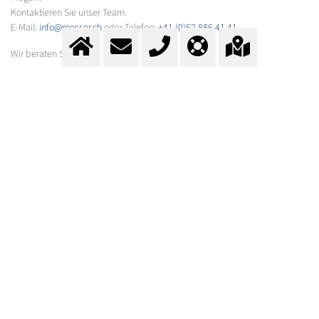
Kontaktieren Sie unser Team.
E-Mail:
info@messer.ch
oder Telefon:
+41 (0)62 886 41 41
.
Wir beraten Sie gerne.
ZUM KONTAKTFORMULAR
Fragen? Kontaktieren Sie
unser Team.
Kontakt