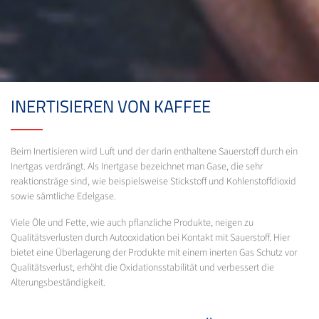
INERTISIEREN VON KAFFEE
Beim Inertisieren wird Luft und der darin enthaltene Sauerstoff durch ein
Inertgas verdrängt. Als Inertgase bezeichnet man Gase, die sehr
reaktionsträge sind, wie beispielsweise Stickstoff und Kohlenstoffdioxid
sowie sämtliche Edelgase.
Viele Öle und Fette, wie auch pflanzliche Produkte, neigen zu
Qualitätsverlusten durch Autooxidation bei Kontakt mit Sauerstoff. Hier
bietet eine Überlagerung der Produkte mit einem inerten Gas Schutz vor
Qualitätsverlust, erhöht die Oxidationsstabilität und verbessert die
Alterungsbeständigkeit.