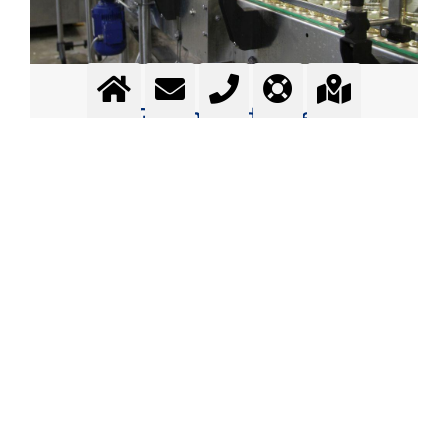
Getränkeindustrie
Gase für die Getränkeindustrie - Karbonisieren -
Inertisieren - Stabilisierung - Maischekühlung - Extraktion
Mehr Information