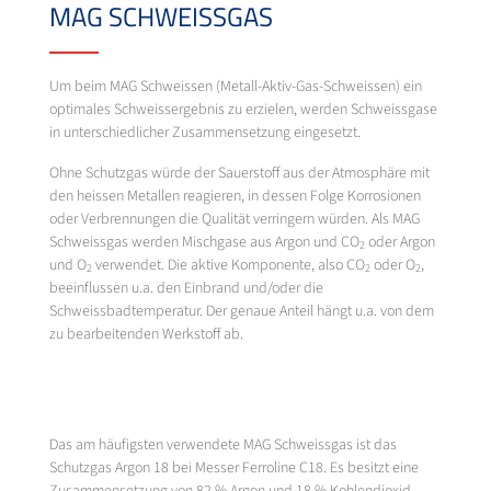
MAG SCHWEISSGAS
Um beim MAG Schweissen (Metall-Aktiv-Gas-Schweissen) ein
optimales Schweissergebnis zu erzielen, werden Schweissgase
in unterschiedlicher Zusammensetzung eingesetzt.
Ohne Schutzgas würde der Sauerstoff aus der Atmosphäre mit
den heissen Metallen reagieren, in dessen Folge Korrosionen
oder Verbrennungen die Qualität verringern würden. Als MAG
Schweissgas werden Mischgase aus Argon und CO
oder Argon
2
und O
verwendet. Die aktive Komponente, also CO
oder O
,
2
2
2
beeinflussen u.a. den Einbrand und/oder die
Schweissbadtemperatur. Der genaue Anteil hängt u.a. von dem
zu bearbeitenden Werkstoff ab.
Das am häufigsten verwendete MAG Schweissgas ist das
Schutzgas Argon 18 bei Messer Ferroline C18. Es besitzt eine
Zusammensetzung von 82 % Argon und 18 % Kohlendioxid.