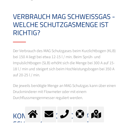
VERBRAUCH MAG SCHWEISSGAS -
WELCHE SCHUTZGASMENGE IST
RICHTIG?
Der Verbrauch des MAG Schutzgases beim Kurzlichtbogen (KLB)
bei 150 A liegt bei etwa 12-15 l / min. Beim Sprüh- und
Impulslichtbogen (SLB) erhöht sich die Menge bei 300 A auf 15-
18 l / min und steigert sich beim Hochleistungsbogen bei 350 A
auf 20-25 l / min.
Die jeweils benötigte Menge an MAG Schutzgas kann über einen
Druckminderer mit Flowmeter oder mit einem
Durchflussmengenmesser reguliert werden.
KONTAMINATION VON MAG
SCHWEISSGAS VERMEIDEN