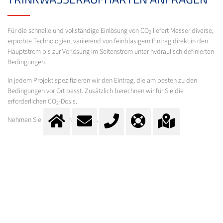
Für die schnelle und vollständige Einlösung von CO
liefert Messer diverse,
2
erprobte Technologien, variierend von feinblasigem Eintrag direkt in den
Hauptstrom bis zur Vorlösung im Seitenstrom unter hydraulisch definierten
Bedingungen.
In jedem Projekt spezifizieren wir den Eintrag, die am besten zu den
Bedingungen vor Ort passt. Zusätzlich berechnen wir für Sie die
erforderlichen CO
-Dosis.
2
Nehmen Sie Kontakt mit uns auf.
KONTAKT
Fragen?
Kontaktieren Sie unser Team.
E-Mail:
info@messer.ch
oder Telefon:
+41 (0)62 886 41 41
.
Wir beraten Sie gerne.