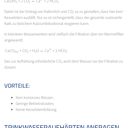
Ca(OH)
+ 2 CO
⇔ Ca
+ 2 HCO
2
2
3
Dabei ist der Eintrag von Kalkmilch und CO
so zu gestalten, dass hier kein
2
Kesselstein ausfällt. Nur so ist sichergestellt, dass der gesamte zudosierte
Kalk zu löslichem Kalziumbikarbonat reagieren kann.
In kleineren Wasserwerken wird vielfach die Filtration über ein Marmorfilter
angewandt.
2+
-
CaCO
+ CO
+ H
O ⇔ Ca
+ 2 HCO
3(s)
2
2
3
Das zur Aufhärtung erforderliche CO
wird dem Wasser vor der Filtration zu
2
dosiert.
VORTEILE:
Kein korrosives Wasser;
Geringe Betriebskosten;
Keine Kesselsteinbildung.
TRINKWASSERAUFHÄRTEN ANFRAGEN