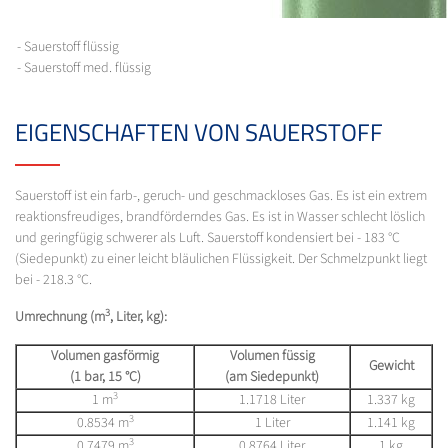
- Sauerstoff flüssig
- Sauerstoff med. flüssig
EIGENSCHAFTEN VON SAUERSTOFF
Sauerstoff ist ein farb-, geruch- und geschmackloses Gas. Es ist ein extrem
reaktionsfreudiges, brandförderndes Gas. Es ist in Wasser schlecht löslich
und geringfügig schwerer als Luft. Sauerstoff kondensiert bei - 183 °C
(Siedepunkt) zu einer leicht bläulichen Flüssigkeit. Der Schmelzpunkt liegt
bei - 218.3 °C.
3
Umrechnung (m
, Liter, kg):
Volumen gasförmig
Volumen füssig
Gewicht
(1 bar, 15 °C)
(am Siedepunkt)
3
1 m
1.1718 Liter
1.337 kg
3
0.8534 m
1 Liter
1.141 kg
3
0.7479 m
0.8764 Liter
1 kg