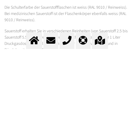
Die Schulterfarbe der Sauerstoffflaschen ist weiss (RAL 9010 / Reinweiss).
Bei medizinischen Sauerstoff ist der Flaschenkörper ebenfalls weiss (RAL
9010 / Reinweiss).
Sauerstoff erhalten Sie in verschiedenen Reinheiten (von Sauerstoff 2.5 bis
Sauerstoff 5.5) und in verschiedenen Flaschengrössen (von der 1 Liter
Druckgasdose bis zu Flaschen mit 50 Liter Flaschenvolumen) und in
Bündeln mit 600 Liter. Der Fülldruck beträgt 200 bar.
Bitte beachten Sie, dass nicht jede Gasereinheit in jeder Flaschengrösse
erhältlich ist.
Weitere Informationen entnehmen Sie bitte unseren Produktdatenblättern.
SAUERSTOFF FLÜSSIG
IN KRYOGENEN BEHÄLTERN
Wir bieten auch flüssigen Sauerstoff (LOX) an. Wir haben ein grosses
Spektrum von Lagerbehältern mit unterschiedlichen Kapazitäten zur