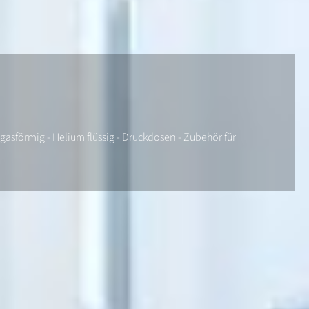
gasförmig - Helium flüssig - Druckdosen - Zubehör für