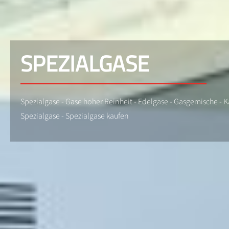
SPEZIALGASE
Spezialgase - Gase hoher Reinheit - Edelgase - Gasgemische - K
Spezialgase - Spezialgase kaufen