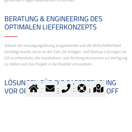
genannten Fragen beantworten zu können.
BERATUNG & ENGINEERING DES
OPTIMALEN LIEFERKONZEPTS
Sobald die Versorgungslösung ausgearbeitet und die Wirtschaftlichkeit
bestätigt wurde, ist es an der Zeit, die Anlagen- und Backup-Lösungen vor
Ort zu entwickeln, die Installations- und Wartungsressourcen zur Verfügung
zu stellen und das Projekt in die Realität umzusetzen.
LÖSUNGEN FÜR DIE GASERZEUGUNG
VOR ORT - STICKSTOFF, SAUERSTOFF
Grundsätzlich gibt es zwei Verfahren, um Luft zu zerlegen: die kryogene
und die nichtkryogene Luftzerlegung.
Die kryogenen Anlagen können höhere Reinheitsgrade liefern, haben