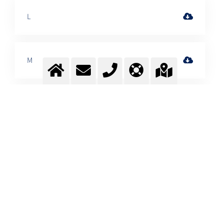
L
M
N
O
P