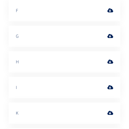
F
G
H
I
K