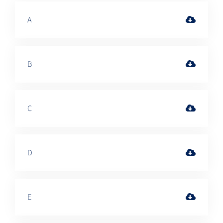
A
B
C
D
E