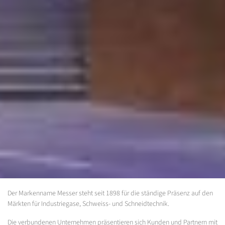
Der Markenname Messer steht seit 1898 für die ständige Präsenz auf den
Märkten für Industriegase, Schweiss- und Schneidtechnik.
Die verbundenen Unternehmen präsentieren sich Kunden und Partnern mit