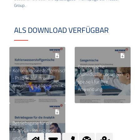
Group
.
ALS DOWNLOAD VERFÜGBAR
Gasgemische -
Kohlenwasserstoffgemische
Individuelle Lösungen
- Präzise auf Ihre
speziell für Ihre
Anwendung abgestimmt
Anwendung
Betriebsgase für die
Analytik - Reinstgase
und Gasgemische für