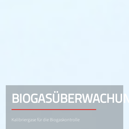
BIOGASÜBERWACHU
Kalibriergase für die Biogaskontrolle