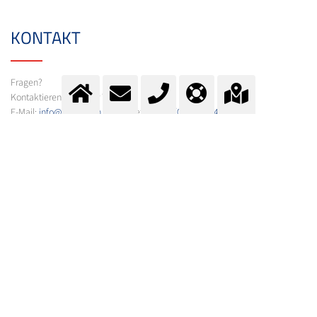
KONTAKT
Fragen?
Kontaktieren Sie unser Team.
E-Mail:
info@messer.ch
oder Telefon:
+41 (0)62 886 41 41
.
Wir beraten Sie gerne.
ZUM KONTAKTFORMULAR