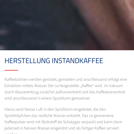
HERSTELLUNG INSTANDKAFFEE
Kaffeebohnen werden geröstet, gemahlen und anschliessend erfolgt eine
Extraktion mittels Wasser. Der so hergestellte „Kaffee“ wird im Vakuum
durch Wasserentzug zunächst aufkonzentriert und das Kaffeekonzentrat
wird anschliessend in einem Sprühturm getrocknet.
Hierzu wird heisse Luft in den Sprühturm eingeleitet, die den
Sprühtröpfchen das restliche Wasser entzieht. Das so gewonnene
Kaffeepulver wird mit Stickstoff als Schutzgas verpackt und kann dann
jederzeit in heisses Wasser eingerührt und als fertiger Kaffee serviert