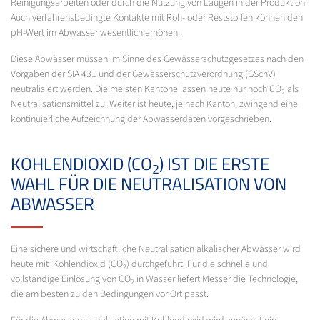
Reinigungsarbeiten oder durch die Nutzung von Laugen in der Produktion.
Auch verfahrensbedingte Kontakte mit Roh- oder Reststoffen können den
pH-Wert im Abwasser wesentlich erhöhen.
Diese Abwässer müssen im Sinne des Gewässerschutzgesetzes nach den
Vorgaben der SIA 431 und der Gewässerschutzverordnung (GSchV)
neutralisiert werden. Die meisten Kantone lassen heute nur noch CO
als
2
Neutralisationsmittel zu. Weiter ist heute, je nach Kanton, zwingend eine
kontinuierliche Aufzeichnung der Abwasserdaten vorgeschrieben.
KOHLENDIOXID (CO
) IST DIE ERSTE
2
WAHL FÜR DIE NEUTRALISATION VON
ABWASSER
Eine sichere und wirtschaftliche Neutralisation alkalischer Abwässer wird
heute mit Kohlendioxid (CO
) durchgeführt. Für die schnelle und
2
vollständige Einlösung von CO
in Wasser liefert Messer die Technologie,
2
die am besten zu den Bedingungen vor Ort passt.