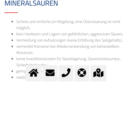
MINERALSÄUREN
Sichere und einfache pH-Regelung; eine Übersäuerung ist nicht
möglich;
Kein Hantieren und Lagern von gefährlichen, aggressiven Säuren;
Vermeidung von Aufsalzungen (keine Erhöhung des Salzgehalts);
vermeidet Korrosion bei Wiederverwendung von behandeltem
Abwasser;
keine Investitionskosten für Säurelagerung, Säuredosierpumpe,
Sicherheitsdusche;
geringe Betriebskosten;
niedrige Wartungskosten;
geringer Platz- und Personalbedarf.