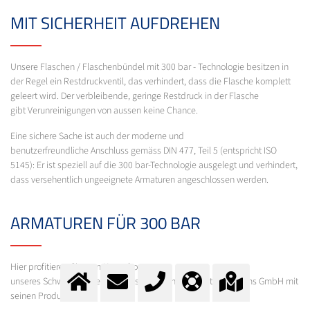
MIT SICHERHEIT AUFDREHEN
Unsere Flaschen / Flaschenbündel mit 300 bar - Technologie besitzen in
der Regel ein Restdruckventil, das verhindert, dass die Flasche komplett
geleert wird. Der verbleibende, geringe Restdruck in der Flasche
gibt Verunreinigungen von aussen keine Chance.
Eine sichere Sache ist auch der moderne und
benutzerfreundliche Anschluss gemäss DIN 477, Teil 5 (entspricht ISO
5145): Er ist speziell auf die 300 bar-Technologie ausgelegt und verhindert,
dass versehentlich ungeeignete Armaturen angeschlossen werden.
ARMATUREN FÜR 300 BAR
Hier profitieren Sie vom Know-how
unseres Schwesterunternehmens Spectron Gas Control Systems GmbH mit
seinen Produktlinien: