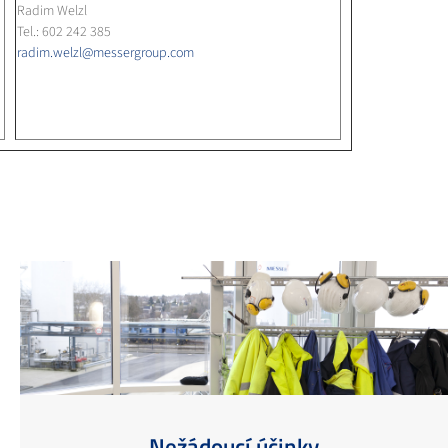
Radim Welzl
Tel.: 602 242 385
radim.welzl@messergroup.com
Nežádoucí účinky