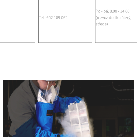
Po - pá: 8:00 - 14:00
Tel.: 602 109 062
(rozvoz dusíku úterý,
středa)