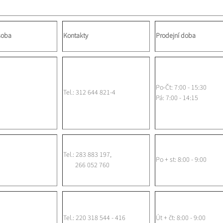
soba
Kontakty
Prodejní doba
Po-Čt: 7:00 - 15:30
Tel.: 312 644 821-4
Pá: 7:00 - 14:15
Tel.: 283 883 197,
Po + st: 8:00 - 9:00
266 052 760
Tel.: 220 318 544 - 416
Út + čt: 8:00 - 9:00