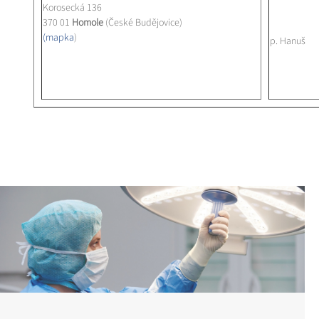
Korosecká 136
370 01
Homole
(České Budějovice)
(mapka
)
p. Hanuš