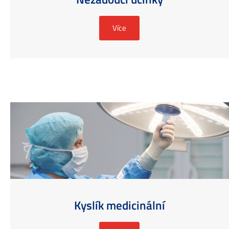
Více
Kyslík medicinální