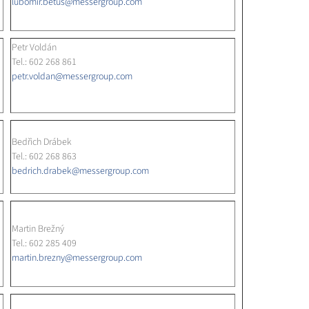
lubomir.betus@messergroup.com
Petr Voldán
Tel.: 602 268 861
petr.voldan@messergroup.com
Bedřich Drábek
Tel.: 602 268 863
bedrich.drabek@messergroup.com
Martin Brežný
Tel.: 602 285 409
martin.brezny@messergroup.com