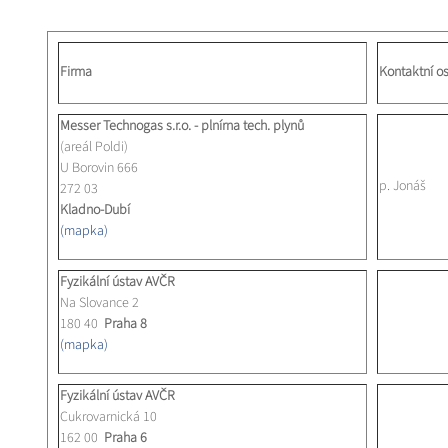
Firma
Kontaktní o
Messer Technogas s.r.o. - plnírna tech. plynů
(areál Poldi)
U Borovin 666
p. Jonáš
272 03
Kladno-Dubí
(mapka)
Fyzikální ústav AVČR
Na Slovance 2
180 40
Praha 8
(mapka)
Fyzikální ústav AVČR
Cukrovarnická 10
162 00
Praha 6