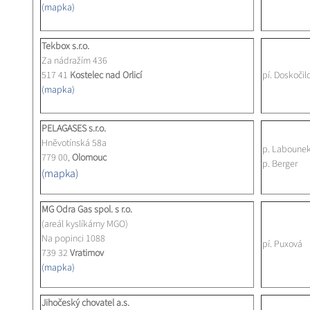
(mapka)
Tekbox s.r.o.
Za nádražím 436
517 41
Kostelec nad Orlicí
pí. Doskočil
(mapka)
PELAGASES s.r.o.
Hněvotínská 58a
p. Labounek
779 00,
Olomouc
p. Berger
(mapka)
MG Odra Gas spol. s r.o.
(areál kyslíkárny MGO)
Na popinci 1088
pí. Puxová
739 32
Vratimov
(mapka)
Jihočeský chovatel a.s.