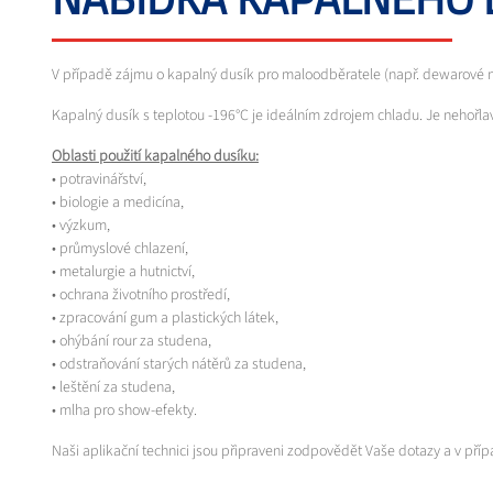
V případě zájmu o kapalný dusík pro maloodběratele (např. dewarové nád
Kapalný dusík s teplotou -196°C je ideálním zdrojem chladu. Je nehořlavý
Oblasti použití kapalného dusíku:
• potravinářství,
• biologie a medicína,
• výzkum,
• průmyslové chlazení,
• metalurgie a hutnictví,
• ochrana životního prostředí,
• zpracování gum a plastických látek,
• ohýbání rour za studena,
• odstraňování starých nátěrů za studena,
• leštění za studena,
• mlha pro show-efekty.
Naši aplikační technici jsou připraveni zodpovědět Vaše dotazy a v p