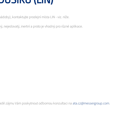
oby), kontaktujte prodejní místa LIN - viz. níže.
, nejedovatý, inertní a proto je vhodný pro různé aplikace.
řípadě zájmu Vám poskytnout odbornou konzultaci na
ata.cz@messergroup.com
.