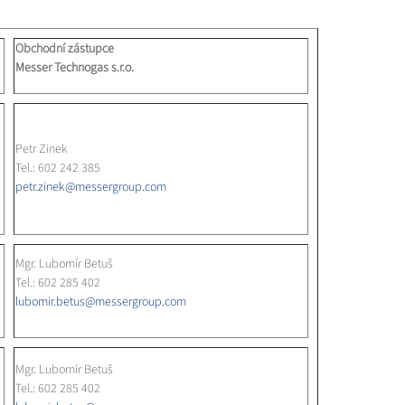
Obchodní zástupce
Messer Technogas s.r.o.
Petr Zinek
Tel.: 602 242 385
petr.zinek@messergroup.com
Mgr. Lubomír Betuš
Tel.: 602 285 402
lubomir.betus@messergroup.com
Mgr. Lubomír Betuš
Tel.: 602 285 402