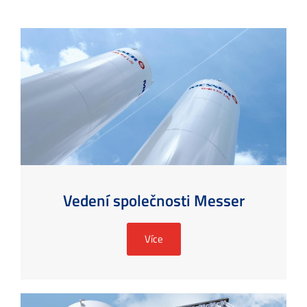
Vedení společnosti Messer
Více