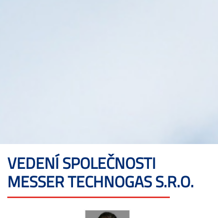
VEDENÍ SPOLEČNOSTI
MESSER TECHNOGAS S.R.O.