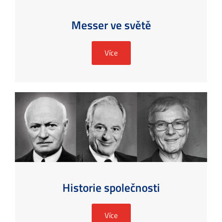
Messer ve světě
Více
Historie společnosti
Více