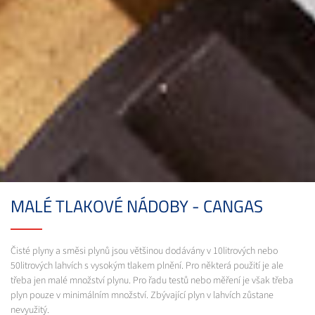
MALÉ TLAKOVÉ NÁDOBY - CANGAS
Čisté plyny a směsi plynů jsou většinou dodávány v 10litrových nebo
50litrových lahvích s vysokým tlakem plnění. Pro některá použití je ale
třeba jen malé množství plynu. Pro řadu testů nebo měření je však třeba
plyn pouze v minimálním množství. Zbývající plyn v lahvích zůstane
nevyužitý.