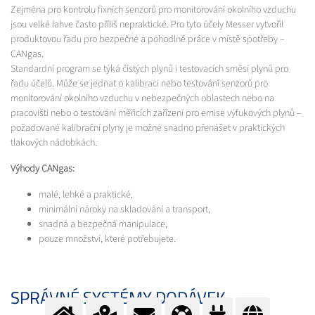
Zejména pro kontrolu fixních senzorů pro monitorování okolního vzduchu
jsou velké lahve často příliš nepraktické. Pro tyto účely Messer vytvořil
produktovou řadu pro bezpečné a pohodlné práce v místě spotřeby –
CANgas.
Standardní program se týká čistých plynů i testovacích směsí plynů pro
řadu účelů. Může se jednat o kalibraci nebo testování senzorů pro
monitorování okolního vzduchu v nebezpečných oblastech nebo na
pracovišti nebo o testování měřicích zařízení pro emise výfukových plynů –
požadované kalibrační plyny je možné snadno přenášet v praktických
tlakových nádobkách.
Výhody CANgas:
malé, lehké a praktické,
minimální nároky na skladování a transport,
snadná a bezpečná manipulace,
pouze množství, které potřebujete.
SPRÁVNÉ SYSTÉMY DODÁVEK