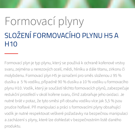
Formovací plyny
SLOŽENÍ FORMOVACÍHO PLYNU H5 A
H10
Formovací plyn je typ plynu, který se používá k ochraně kořenové vrstvy
svaru, zejména u nerezových ocelí, mědi, hliníku a dále titanu, zirkonu či
molybdenu. Formovací plyn H5 je označení pro směs složenou z 95 %
dusíku a 5 % vodíku, případně 90 % dusíku a 10 % vodíku u formovacího
plynu H10. Vodík, který je součástí těchto formovacích plynů, zabezpečuje
redukční prostředí v okolí kořene svaru, čímž zabraňuje jeho oxidaci. Je
nutné brát v potaz, že tyto směsi při obsahu vodíku více jak 5,5 % jsou
prudce hořlavé. Při manipulaci a práci s formovacími plyny obsahující
vodík je nutné respektovat veškeré požadavky na bezpečnou manipulaci
a zacházení s plyny, které lze dohledat v bezpečnostním listě daného
produktu.