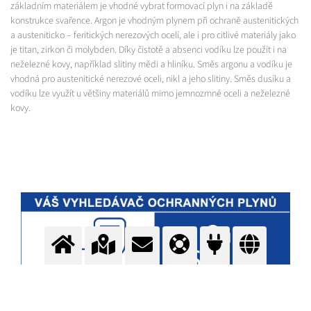
základním materiálem je vhodné vybrat formovací plyn i na základě
konstrukce svařence. Argon je vhodným plynem při ochraně austenitických
a austeniticko – feritických nerezových ocelí, ale i pro citlivé materiály jako
je titan, zirkon či molybden. Díky čistotě a absenci vodíku lze použít i na
neželezné kovy, například slitiny mědi a hliníku. Směs argonu a vodíku je
vhodná pro austenitické nerezové oceli, nikl a jeho slitiny. Směs dusíku a
vodíku lze využít u většiny materiálů mimo jemnozrnné oceli a neželezné
kovy.