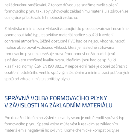
nežádoucímu směšování. Z tohoto důvodu se snažíme zvolit složení
formovacího plynu tak, aby vyhovovalo základnímu materiálu a zároveň se
co nejvíce přibližovalo k hmotnosti vzduchu.
Z hlediska minimalizace vlhkosti vstupující do procesu svařování nesmíme
opomenout také typ, respektive materiál hadice sloužící k vedení
ochranné atmosféry. Běžně dostupné PVC hadice nejsou vhodné, neboť
mohou absorbovat vzdušnou vlhkost, která je následně strhávána
formovacím plynem a zvyšuje pravděpodobnost nežádoucích jevů
s následkem zhoršené kvalitu svaru. Ideálními jsou hadice splňující
klasifikaci normy ČSN EN ISO 3821. V neposlední řadě je dobré zdůraznit
opatření redukčního ventilu správným těsněním a minimalizaci potřebných
spojů od zdroje k místu spotřeby plynu.
SPRÁVNÁ VOLBA FORMOVACÍHO PLYNY
V ZÁVISLOSTI NA ZÁKLADNÍM MATERIÁLU
Pro dosažení ideálního výsledku kvality svaru je nutné zvolit správný typ
formovacího plynu. Špatná volba může vést k reakcím se základním
materiálem a negativně ho ovlivnit. Kromě chemické kompatibility se