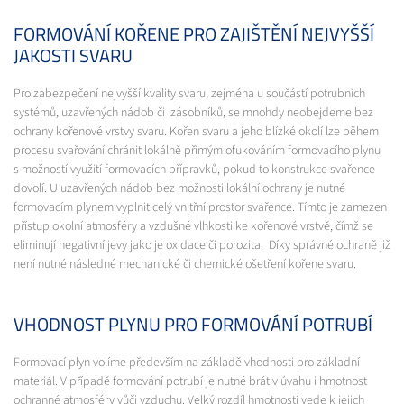
FORMOVÁNÍ KOŘENE PRO ZAJIŠTĚNÍ NEJVYŠŠÍ
JAKOSTI SVARU
Pro zabezpečení nejvyšší kvality svaru, zejména u součástí potrubních
systémů, uzavřených nádob či zásobníků, se mnohdy neobejdeme bez
ochrany kořenové vrstvy svaru. Kořen svaru a jeho blízké okolí lze během
procesu svařování chránit lokálně přímým ofukováním formovacího plynu
s možností využití formovacích přípravků, pokud to konstrukce svařence
dovolí. U uzavřených nádob bez možnosti lokální ochrany je nutné
formovacím plynem vyplnit celý vnitřní prostor svařence. Tímto je zamezen
přístup okolní atmosféry a vzdušné vlhkosti ke kořenové vrstvě, čímž se
eliminují negativní jevy jako je oxidace či porozita. Díky správné ochraně již
není nutné následné mechanické či chemické ošetření kořene svaru.
VHODNOST PLYNU PRO FORMOVÁNÍ POTRUBÍ
Formovací plyn volíme především na základě vhodnosti pro základní
materiál. V případě formování potrubí je nutné brát v úvahu i hmotnost
ochranné atmosféry vůči vzduchu. Velký rozdíl hmotností vede k jejich