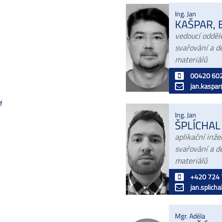
Ing. Jan
KAŠPAR, 
vedoucí odděl
svařování a d
materiálů
00420 602
jan.kaspar@m
f
Ing. Jan
ŠPLÍCHAL
aplikační inže
svařování a d
materiálů
+420 724 
jan.splichal@
Mgr. Adéla