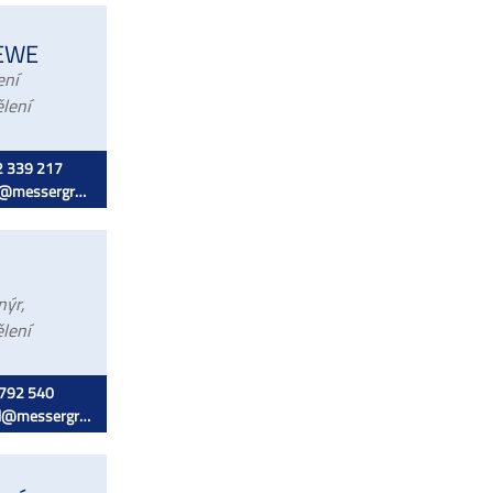
EWE
ení
ělení
 339 217
essergroup.com
nýr,
ělení
792 540
messergroup.com