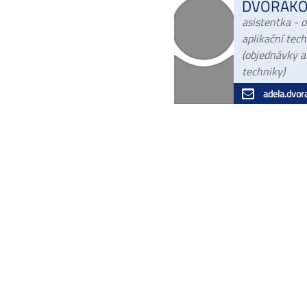
DVOŘÁK
asistentka - 
aplikační tec
(objednávky 
techniky)
adela.dvorakov