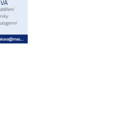
OVÁ
oddělení
hniky
autogenní
a@messergroup.com