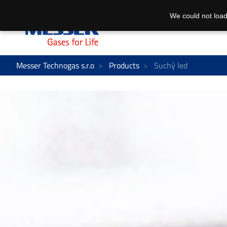
We could not load
Messer Technogas s.r.o
Products
Suchý led