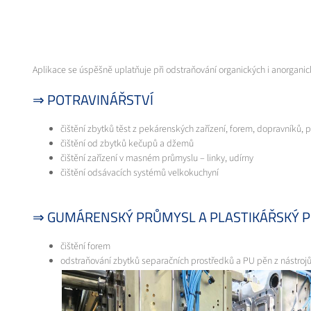
Aplikace se úspěšně uplatňuje při odstraňování organických i anorganic
⇒ POTRAVINÁŘSTVÍ
čištění zbytků těst z pekárenských zařízení, forem, dopravníků, 
čištění od zbytků kečupů a džemů
čištění zařízení v masném průmyslu – linky, udírny
čištění odsávacích systémů velkokuchyní
⇒ GUMÁRENSKÝ PRŮMYSL A PLASTIKÁŘSKÝ 
čištění forem
odstraňování zbytků separačních prostředků a PU pěn z nástroj