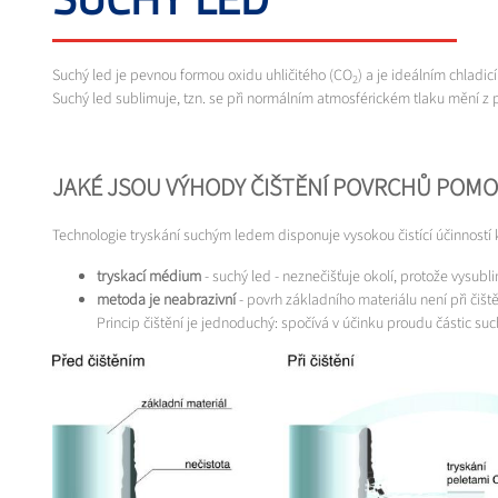
Suchý led je pevnou formou oxidu uhličitého (CO
) a je ideálním chladi
2
Suchý led sublimuje, tzn. se při normálním atmosférickém tlaku mění z
JAKÉ JSOU VÝHODY ČIŠTĚNÍ POVRCHŮ POMO
Technologie tryskání suchým ledem disponuje vysokou čistící účinností 
tryskací médium
- suchý led - neznečišťuje okolí, protože vysub
metoda je neabrazivní
- povrh základního materiálu není při čišt
Princip čištění je jednoduchý: spočívá v účinku proudu částic s