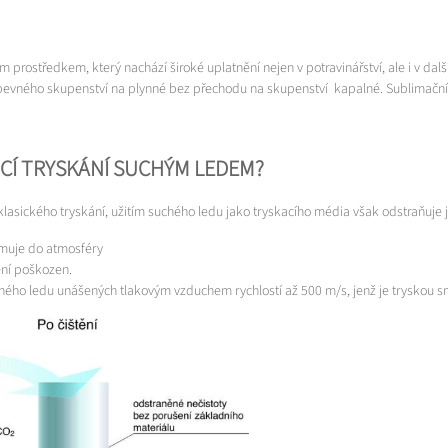
cím prostředkem, který nachází široké uplatnění nejen v potravinářství, ale i v da
 pevného skupenství na plynné bez přechodu na skupenství kapalné. Sublimační t
CÍ TRYSKÁNÍ SUCHÝM LEDEM?
klasického tryskání, užitím suchého ledu jako tryskacího média však odstraňuje 
limuje do atmosféry
ění poškozen.
uchého ledu unášených tlakovým vzduchem rychlostí až 500 m/s, jenž je tryskou 