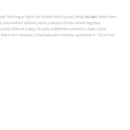
esser Technogas nabízí na českém trhu tryskací stroje
Ascojet
, které svým
i jsou mobilní zařízení, která poskytují různou úroveň regulace
rostý vlhkosti a oleje. Na jeho potřebném množství a tlaku závisí
3
 třeba mít k dispozici zdroj tlakového vzduchu vydatnosti 8 - 10 m
/min