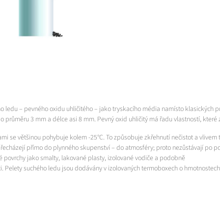
ého ledu – pevného oxidu uhličitého – jako tryskacího média namísto klasických p
o průměru 3 mm a délce asi 8 mm. Pevný oxid uhličitý má řadu vlastností, které z 
ami se většinou pohybuje kolem -25°C. To způsobuje zkřehnutí nečistot a vlivem ta
echázejí přímo do plynného skupenství – do atmosféry; proto nezůstávají po pou
ivé povrchy jako smalty, lakované plasty, izolované vodiče a podobně
sti. Pelety suchého ledu jsou dodávány v izolovaných termoboxech o hmotnostech