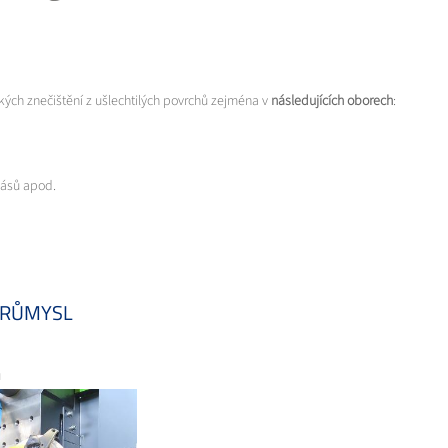
kých znečištění z ušlechtilých povrchů zejména v
následujících oborech
:
pásů apod.
PRŮMYSL
ů