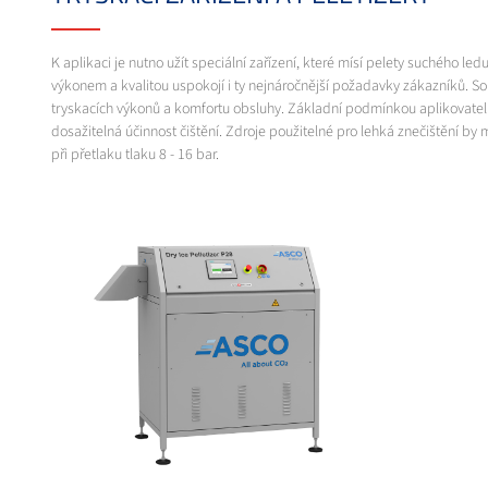
K aplikaci je nutno užít speciální zařízení, které mísí pelety suchého 
výkonem a kvalitou uspokojí i ty nejnáročnější požadavky zákazníků. Souč
tryskacích výkonů a komfortu obsluhy. Základní podmínkou aplikovatelno
dosažitelná účinnost čištění. Zdroje použitelné pro lehká znečištění by
při přetlaku tlaku 8 - 16 bar.