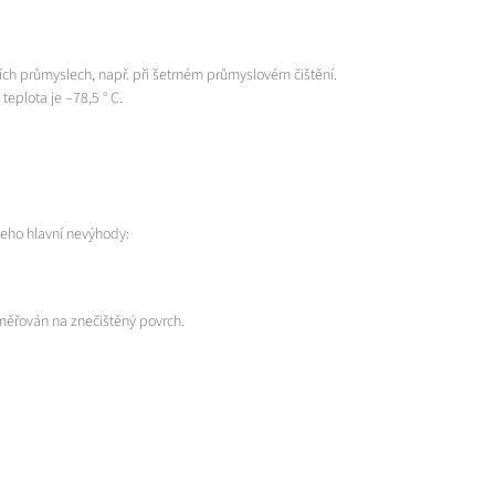
lších průmyslech, např. při šetrném průmyslovém čištění.
eplota je –78,5 ° C.
jeho hlavní nevýhody:
směřován na znečištěný povrch.