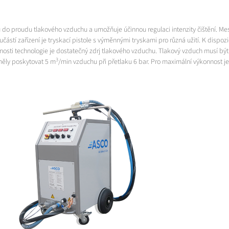
ledu do proudu tlakového vzduchu a umožňuje účinnou regulaci intenzity čištění. M
ástí zařízení je tryskací pistole s výměnnými tryskami pro různá užití. K dispozic
sti technologie je dostatečný zdrj tlakového vzduchu. Tlakový vzduch musí být p
3
 měly poskytovat 5 m
/min vzduchu při přetlaku 6 bar. Pro maximální výkonnost je