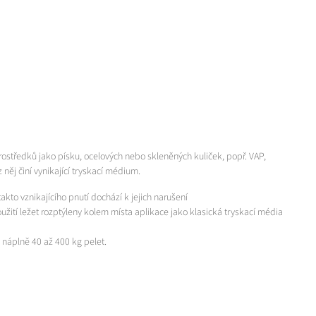
rostředků jako písku, ocelových nebo skleněných kuliček, popř. VAP,
něj činí vynikající tryskací médium.
kto vznikajícího pnutí dochází k jejich narušení
žití ležet rozptýleny kolem místa aplikace jako klasická tryskací média
 náplně 40 až 400 kg pelet.