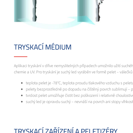
TRYSKACÍ MÉDIUM
Aplikaci tryskání v dříve nemyslitelných případech umožnilo užití such
chemie a UV. Pro tryskání je suchý led vyráběn ve formě pelet – válečků 
teplota pelet je -78°C, teplota proudu tlakového vzduchu s pelet
pelety bezprostředně po dopadu na čištěný povrch sublimují – př
tvrdost pelet umožňuje čistit bez poškození i relativně choulost
suchý led je opravdu suchý – nevnáší na povrch ani stopy vlhko
TRYSKACÍ ZAŘÍZENÍ A PELETIZÉRY