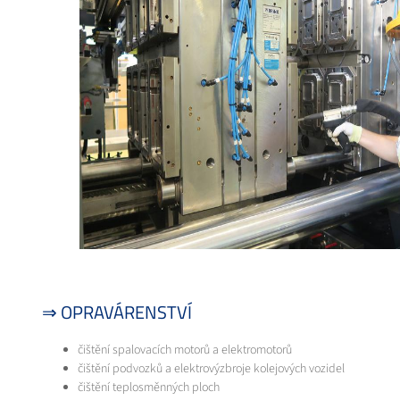
⇒ OPRAVÁRENSTVÍ
čištění spalovacích motorů a elektromotorů
čištění podvozků a elektrovýzbroje kolejových vozidel
čištění teplosměnných ploch