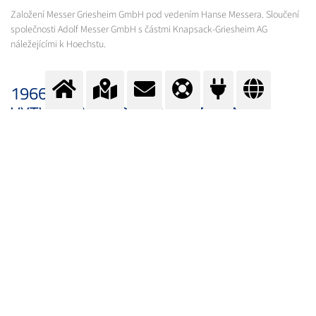
Založení Messer Griesheim GmbH pod vedením Hanse Messera. Sloučení
společnosti Adolf Messer GmbH s částmi Knapsack-Griesheim AG
náležejícími k Hoechstu.
1966
VYTVOŘENÍ GLOBÁLNÍHO PODNIKU
Expanze do západní Evropy a Severní Ameriky.
1990
VYTVOŘENÍ GLOBÁLNÍHO PODNIKU
Expanze do východní a střední Evropy.