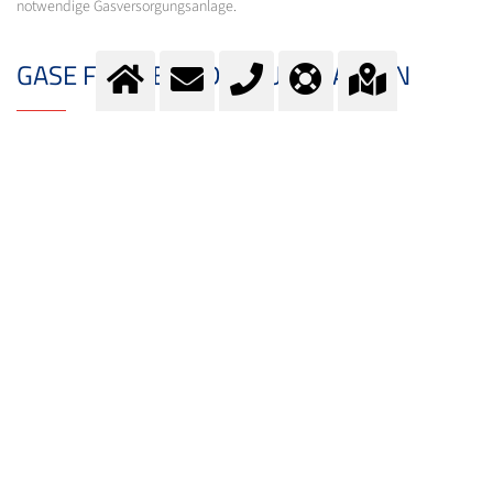
notwendige Gasversorgungsanlage.
GASE FÜR DEN 3D-DRUCK KAUFEN
Sie erhalten unsere Gase für den 3D-Druck in Flaschen in unserem Werk in
Lenzburg oder in einem unserer Gas-Depot.
Gerne nehmen wir Ihre Bestellung online unter
bestellen@messer.ch
entgegen oder rufen Sie uns unter Telefon
+41 (0)62 886 41 11
an.
Nutzen Sie unseren Lieferservice für die ganze Schweiz oder holen Sie ihr
Gasprodukt selbst in einem unserer Gas-Depots in ihrer Nähe ab.
KONTAKT
Fragen?
Kontaktieren Sie unser Team.
E-Mail:
info@messer.ch
oder Telefon:
+41 (0)62 886 41 41
.