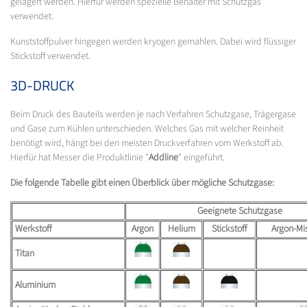
gelagert werden. Hierfür werden spezielle Behälter mit Schutzgas
verwendet.
Kunststoffpulver hingegen werden kryogen gemahlen. Dabei wird flüssiger
Stickstoff verwendet.
3D-DRUCK
Beim Druck des Bauteils werden je nach Verfahren Schutzgase, Trägergase
und Gase zum Kühlen unterschieden. Welches Gas mit welcher Reinheit
benötigt wird, hängt bei den meisten Druckverfahren vom Werkstoff ab.
Hierfür hat Messer die Produktlinie "
Addline
" eingeführt.
Die folgende Tabelle gibt einen Überblick über mögliche Schutzgase:
Geeignete Schutzgase
Werkstoff
Argon
Helium
Stickstoff
Argon-Mi
Titan
Aluminium