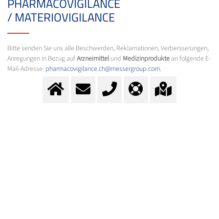
PHARMACOVIGILANCE
/ MATERIOVIGILANCE
Bitte senden Sie uns alle Beschwerden, Reklamationen, Verbersserungen,
Anregungen in Bezug auf
Arzneimittel
und
Medizinprodukte
an folgende E-
Mail-Adresse:
pharmacovigilance.ch@messergroup.com
.
KONTAKT
Fragen?
Kontaktieren Sie unser Team.
E-Mail:
info@messer.ch
oder Telefon:
+41 (0)62 886 41 41
.
Wir beraten Sie gerne.
ALS DOWNLOAD VERFÜGBAR