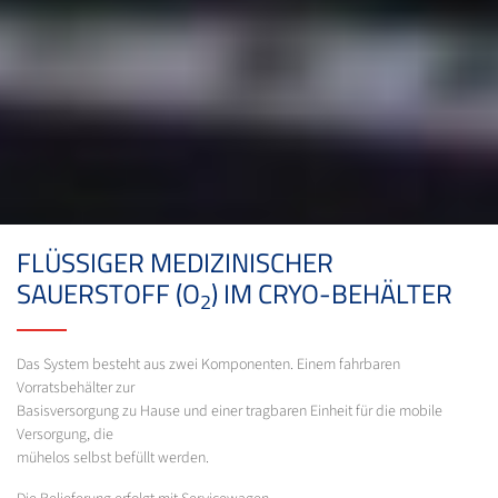
FLÜSSIGER MEDIZINISCHER
SAUERSTOFF (O
) IM CRYO-BEHÄLTER
2
Das System besteht aus zwei Komponenten. Einem fahrbaren
Vorratsbehälter zur
Basisversorgung zu Hause und einer tragbaren Einheit für die mobile
Versorgung, die
mühelos selbst befüllt werden.