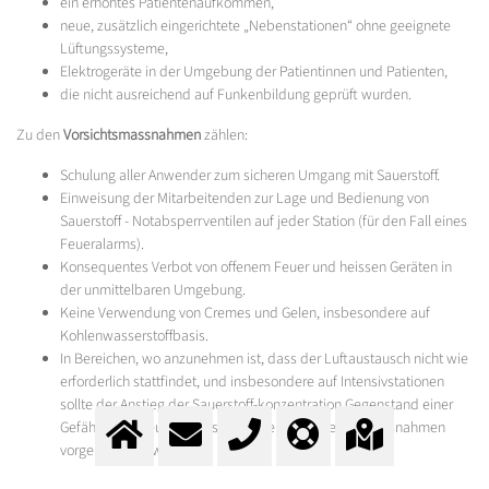
ein erhöhtes Patientenaufkommen,
neue, zusätzlich eingerichtete „Nebenstationen“ ohne geeignete
Lüftungssysteme,
Elektrogeräte in der Umgebung der Patientinnen und Patienten,
die nicht ausreichend auf Funkenbildung geprüft wurden.
Zu den
Vorsichtsmassnahmen
zählen:
Schulung aller Anwender zum sicheren Umgang mit Sauerstoff.
Einweisung der Mitarbeitenden zur Lage und Bedienung von
Sauerstoff - Notabsperrventilen auf jeder Station (für den Fall eines
Feueralarms).
Konsequentes Verbot von offenem Feuer und heissen Geräten in
der unmittelbaren Umgebung.
Keine Verwendung von Cremes und Gelen, insbesondere auf
Kohlenwasserstoffbasis.
In Bereichen, wo anzunehmen ist, dass der Luftaustausch nicht wie
erforderlich stattfindet, und insbesondere auf Intensivstationen
sollte der Anstieg der Sauerstoff-konzentration Gegenstand einer
Gefährdungsbeurteilung sein und entsprechende Massnahmen
vorgenommen werden.
Wenn das Lüftungssystem keinen ausreichenden Luftaustausch