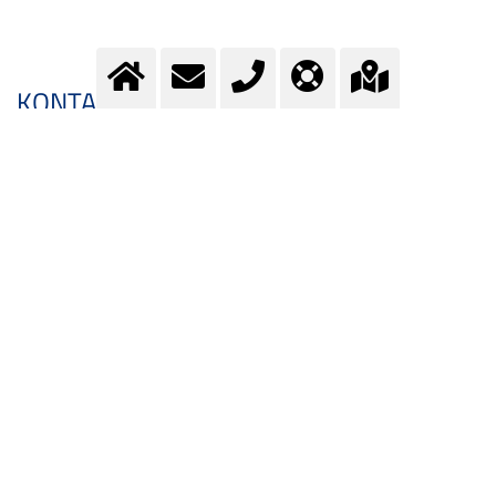
KONTAKT
Fragen?
Kontaktieren Sie unser Team.
E-Mail:
info@messer.ch
oder Telefon:
+41 (0)62 886 41 41
.
Wir beraten Sie gerne.
ALS DOWNLOAD VERFÜGBAR