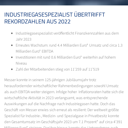
INDUSTRIEGASESPEZIALIST ÜBERTRIFFT
REKORDZAHLEN AUS 2022
Industriegasespezialist veröffentlicht Finanzkennzahlen aus dem
Jahr 2023
Erneutes Wachstum: rund 4.4 Milliarden Euro* Umsatz und circa 1.3
Milliarden Euro* EBITDA
Investitionen mit rund 0.6 Milliarden Euro* weiterhin auf hohem
Niveau
Zahl der Mitarbeitenden stieg von 11'259 auf 11'519
Messer konnte in seinem 125-jährigen Jubiläumsjahr trotz
herausfordernder wirtschaftlicher Rahmenbedingungen sowohl Umsatz
als auch EBITDA weiter steigern. Infolge hoher Inflationsraten hatte sich die
wirtschaftliche Aktivität in 2023 verlangsamt, was entsprechende
Auswirkungen auf die Nachfrage nach Industriegasen hatte. Doch das
Geschäft von Messer erwies sich erneut als resilient: Der weltweit größte
Spezialist für Industrie-, Medizin- und Spezialgase in Privatbesitz konnte
den Gesamtumsatz im Geschäftsjahr 2023 um 7.1 Prozent* auf circa 4'391