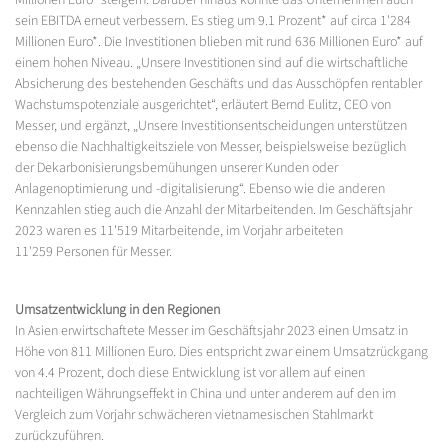
Millionen Euro* steigern. Darüber hinaus konnte das Unternehmen auch
sein EBITDA erneut verbessern. Es stieg um 9.1 Prozent* auf circa 1'284
Millionen Euro*. Die Investitionen blieben mit rund 636 Millionen Euro* auf
einem hohen Niveau. „Unsere Investitionen sind auf die wirtschaftliche
Absicherung des bestehenden Geschäfts und das Ausschöpfen rentabler
Wachstumspotenziale ausgerichtet“, erläutert Bernd Eulitz, CEO von
Messer, und ergänzt, „Unsere Investitionsentscheidungen unterstützen
ebenso die Nachhaltigkeitsziele von Messer, beispielsweise bezüglich
der Dekarbonisierungsbemühungen unserer Kunden oder
Anlagenoptimierung und -digitalisierung“. Ebenso wie die anderen
Kennzahlen stieg auch die Anzahl der Mitarbeitenden. Im Geschäftsjahr
2023 waren es 11'519 Mitarbeitende, im Vorjahr arbeiteten
11'259 Personen für Messer.
Umsatzentwicklung in den Regionen
In Asien erwirtschaftete Messer im Geschäftsjahr 2023 einen Umsatz in
Höhe von 811 Millionen Euro. Dies entspricht zwar einem Umsatzrückgang
von 4.4 Prozent, doch diese Entwicklung ist vor allem auf einen
nachteiligen Währungseffekt in China und unter anderem auf den im
Vergleich zum Vorjahr schwächeren vietnamesischen Stahlmarkt
zurückzuführen.