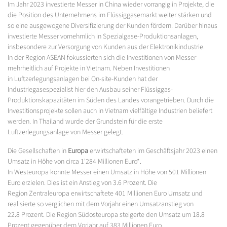
Im Jahr 2023 investierte Messer in China wieder vorrangig in Projekte, die
die Position des Unternehmens im Flüssiggasemarkt weiter stärken und
so eine ausgewogene Diversifizierung der Kunden fördern. Darüber hinaus
investierte Messer vornehmlich in Spezialgase-Produktionsanlagen,
insbesondere zur Versorgung von Kunden aus der Elektronikindustrie.
In der Region ASEAN fokussierten sich die Investitionen von Messer
mehrheitlich auf Projekte in Vietnam. Neben Investitionen
in Luftzerlegungsanlagen bei On-site-Kunden hat der
Industriegasespezialist hier den Ausbau seiner Flüssiggas-
Produktionskapazitäten im Süden des Landes vorangetrieben. Durch die
Investitionsprojekte sollen auch in Vietnam vielfältige Industrien beliefert
werden. In Thailand wurde der Grundstein für die erste
Luftzerlegungsanlage von Messer gelegt.
Die Gesellschaften in
Europa
erwirtschafteten im Geschäftsjahr 2023 einen
Umsatz in Höhe von circa 1'284 Millionen Euro*.
In Westeuropa konnte Messer einen Umsatz in Höhe von 501 Millionen
Euro erzielen. Dies ist ein Anstieg von 3.6 Prozent. Die
Region Zentraleuropa erwirtschaftete 401 Millionen Euro Umsatz und
realisierte so verglichen mit dem Vorjahr einen Umsatzanstieg von
22.8 Prozent. Die Region Südosteuropa steigerte den Umsatz um 18.8
Prozent gegenüber dem Vorjahr auf 383 Millionen Euro.