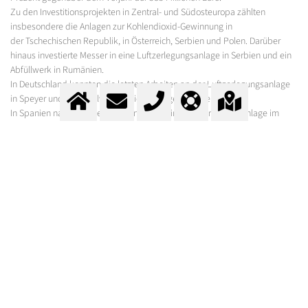
Zu den Investitionsprojekten in Zentral- und Südosteuropa zählten
insbesondere die Anlagen zur Kohlendioxid-Gewinnung in
der Tschechischen Republik, in Österreich, Serbien und Polen. Darüber
hinaus investierte Messer in eine Luftzerlegungsanlage in Serbien und ein
Abfüllwerk in Rumänien.
In Deutschland konnten die letzten Arbeiten an der Luftzerlegungsanlage
in Speyer und dem Füllwerk in Siegen abgeschlossen werden.
In Spanien nahm Messer unter anderem eine Luftzerlegungsanlage im
Chemiepark bei Tarragona und eine Abfüllanlage für Gase in Flaschen in
Betrieb.
Der Umsatz der Gesellschaften von Messer in
Nordamerika
lag im
Geschäftsjahr 2023 bei circa 1'874 Millionen Euro und damit 8.3 Prozent
über dem Vorjahresergebnis. Davon entfallen rund 1'557 Millionen Euro auf
die US-Gesellschaften und 317 Millionen Euro auf das Geschäft in Kanada.
Die Investitionsprojekte in dieser Region konzentrierten sich überwiegend
auf die USA. Der Schwerpunkt lag hier auf den Anlagen in Texas und Ohio
sowie auf Investitionen in das Helium-Geschäft.
Die
südamerikanischen
Gesellschaften in Brasilen, Kolumbien und Chile
konnten sowohl bei den medizinischen als auch bei Industriegasen einen