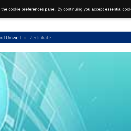
 the cookie preferences panel. By continuing you accept essential cook
 und Umwelt
Zertifikate