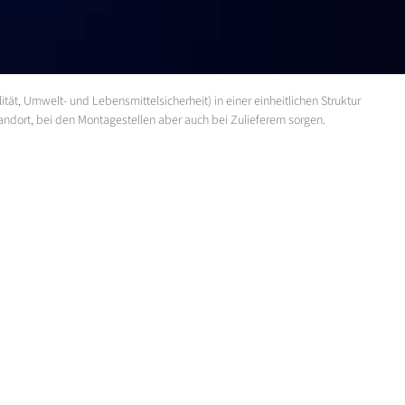
, Umwelt- und Lebensmittelsicherheit) in einer einheitlichen Struktur
ndort, bei den Montagestellen aber auch bei Zulieferern sorgen.