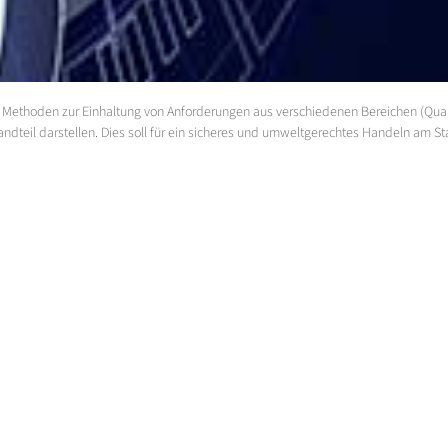
thoden zur Einhaltung von Anforderungen aus verschiedenen Bereichen (Qualität
teil darstellen. Dies soll für ein sicheres und umweltgerechtes Handeln am Sta