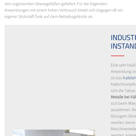
den sogenannten Dewargefäßen geliefert. Für die folgenden
Anwendungen mit einem hohen Verbrauch bietet sich dagegen oft ein
eigener Stickstoff-Tank auf dem Betriebsgelände an.
INDUST
INSTAN
Eine sehr häufi
Anwendung von 
ist das
Kaltde
Kaltschrumpfe
sich die Tatsa
Metalle bei Kä
sich beim Wi
ausdehnen. We
flüssigem Stic
werden, bevor 
Maschinenteil
werden, könne