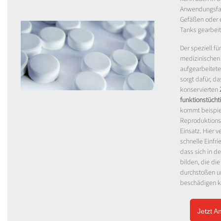
Anwendungsfall
Gefäßen oder e
Tanks gearbei
Der speziell fü
medizinischen
aufgearbeitete 
sorgt dafür, da
konservierten
funktionstücht
kommt beispie
Reproduktion
Einsatz. Hier v
schnelle Einfrie
dass sich in de
bilden, die di
durchstoßen un
beschädigen k
Jetzt A