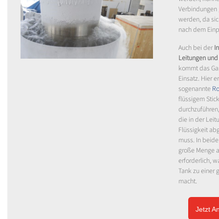
Verbindungen 
werden, da si
nach dem Ein
Auch bei der
I
Leitungen und
kommt das Gas
Einsatz. Hier e
sogenannte
Ro
flüssigem Stic
durchzuführen
die in der Lei
Flüssigkeit a
muss. In beiden
große Menge an
erforderlich, w
Tank zu einer 
macht.
Jetzt A