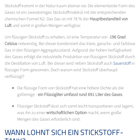
Stickstoff kommt in der Natur kaum atomar vor. Die elementarste Form des
Gases ist ein zweiatomiges Stickstoffmolekül mit der entsprechenden
chemischen Formel N2. Das Gas ist mit 78 % der
Hauptbestandteil von
Luft
und somit in großen Mengen verfügbar.
Um flüssigen Stickstoff zu erhalten, ist eine Temperatur von -
196 Grad
Celsius
notwendig. Bei dieser kondensiert das klare, geruchs- und farblose
Gas in den flüssigen Aggregatzustand. Aufgrund der hohen Verfügbarkeit
des Gases erfolgt die industrielle Produktion von flüssigem Stickstoff durch
die Destillation von Luft. Bei dieser wird neben Stickstoff auch
Sauerstoff
in
flüssiger Form gewonnen. Doch warum wird Stickstoff überhaupt
verflüssigt?
Die flüssige Form von Stickstoff hat eine höhere Dichte als die
gsförmige -
ein Flüssigliter umfasst rund 691 Liter des Gases
.
Flüssiger Stickstoff lässt sich somit leicht transportieren und lagern,
was ihn zu einer
wirtschaftlichen Option
macht, wenn große
Mengen des Gases erforderlich sind.
WANN LOHNT SICH EIN STICKSTOFF-