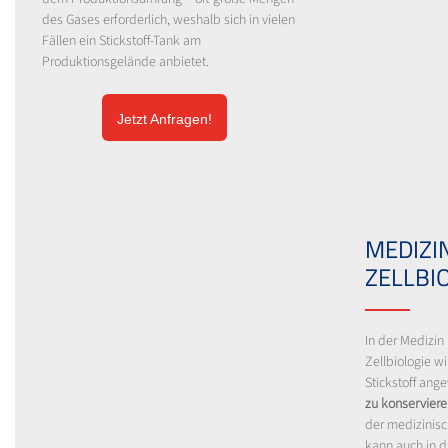
des Gases erforderlich, weshalb sich in vielen
Fällen ein Stickstoff-Tank am
Produktionsgelände anbietet.
Jetzt Anfragen!
MEDIZI
ZELLBI
In der Medizin
Zellbiologie wi
Stickstoff an
zu konservier
der medizinisc
kann auch in 