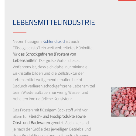
LEBENSMITTELINDUSTRIE
Neben flüssigem
Kohlendioxid
ist auch
Flüssigstickstoff ein weit verbreitetes Kühlmittel
für
das Schockgefrieren (Frosten) von
Lebensmitteln
. Der große Vorteil dieses
Verfahrens ist, dass sich dabei nur minimale
Eiskristalle bilden und die Zellstruktur der
Lebensmittel weitgehend erhalten bleibt.
Dadurch verlieren schockgefrorene Lebensmittel
beim Wiederauftauen nur wenig Wasser und
behalten ihre natürliche Konsistenz.
Das Frosten mit flüssigem Stickstoff wird vor
allem für
Fleisch- und Fischprodukte sowie
Obst- und Backwaren
genutzt. Auch hier sind –
je nach der Größe des jeweiligen Betriebs und
dem Produktionsumfang – oft große Mengen