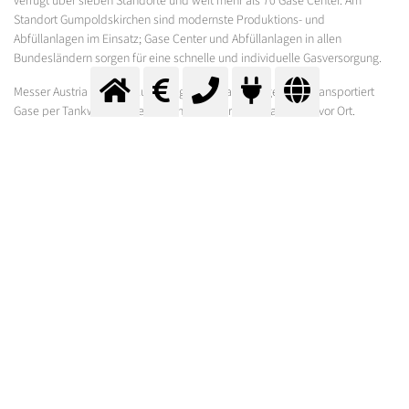
verfügt über sieben Standorte und weit mehr als 70 Gase Center. Am
Standort Gumpoldskirchen sind modernste Produktions- und
Abfüllanlagen im Einsatz; Gase Center und Abfüllanlagen in allen
Bundesländern sorgen für eine schnelle und individuelle Gasversorgung.
Messer Austria betreibt Luftzerlegungsanlagen, lagert und transportiert
Gase per Tankwagen oder Flaschen und erzeugt Gase auch vor Ort.
Ebenso vielseitig wie das Spektrum der Gase sind die Branchen, die von
diesen Gasen und dem anwendungstechnischen Know-how der Messer-
Mitarbeiter profitieren: die Stahl- und Metallverarbeitung, die Chemie, die
Lebensmittel- und pharmazeutische Industrie, die Automobil- und
Elektronikindustrie, die Medizin, die Forschung und die Umwelttechnik.
Im Bereich Medizin konzentriert sich die Messer Medical Austria als
führender österreichischer Distributor
für internationale Medizingerätehersteller auf die Bereiche Clinical Care
und Home Care.