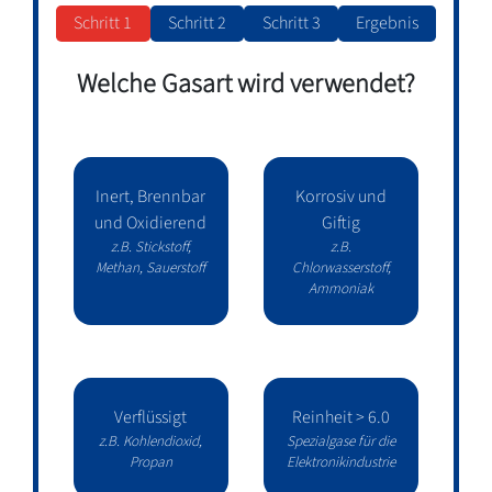
Schritt 1
Schritt 2
Schritt 3
Ergebnis
Welche Gasart wird verwendet?
Inert, Brennbar
Korrosiv und
und Oxidierend
Giftig
z.B. Stickstoff,
z.B.
Methan, Sauerstoff
Chlorwasserstoff,
Ammoniak
Verflüssigt
Reinheit > 6.0
z.B. Kohlendioxid,
Spezialgase für die
Propan
Elektronikindustrie