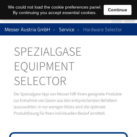
We could not load the cookie preferences panel.
Continue
By continuing you accept essential cookies.
Messer Austria GmbH
Service
Hardware Selector
SPEZIALGASE
EQUIPMENT
SELECTOR
Die Spezialgase App von Messer hilft Ihnen geeignete Produkte
zur Entnahme von Gasen aus den entsprechenden Behältern
auszuwählen. In nur wenigen Klicks wird die optimale
Produktlösung für Ihren individuellen Bedarf ermittelt.