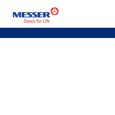
Messer Austria GmbH
Über uns
Rückrufformular
Formular für Rückruf
Haben Sie Fragen oder benötigen Sie eine Auskunft? Wir rufen w
Nutzen Sie dazu bitte das folgende Formular: