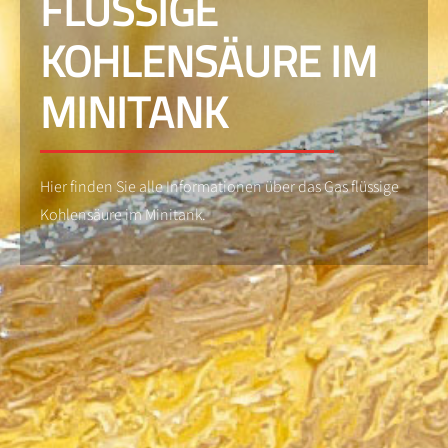
FLÜSSIGE
KOHLENSÄURE IM
MINITANK
Hier finden Sie alle Informationen über das Gas flüssige
Kohlensäure im Minitank.