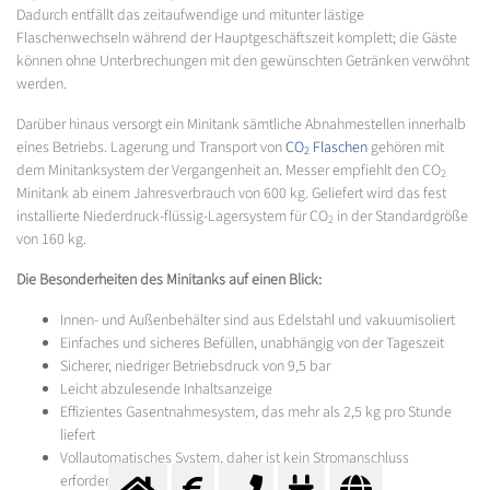
Dadurch entfällt das zeitaufwendige und mitunter lästige
Flaschenwechseln während der Hauptgeschäftszeit komplett; die Gäste
können ohne Unterbrechungen mit den gewünschten Getränken verwöhnt
werden.
Darüber hinaus versorgt ein Minitank sämtliche Abnahmestellen innerhalb
eines Betriebs. Lagerung und Transport von
CO
Flaschen
gehören mit
2
dem Minitanksystem der Vergangenheit an. Messer empfiehlt den CO
2
Minitank ab einem Jahresverbrauch von 600 kg. Geliefert wird das fest
installierte Niederdruck-flüssig-Lagersystem für CO
in der Standardgröße
2
von 160 kg.
Die Besonderheiten des Minitanks auf einen Blick:
Innen- und Außenbehälter sind aus Edelstahl und vakuumisoliert
Einfaches und sicheres Befüllen, unabhängig von der Tageszeit
Sicherer, niedriger Betriebsdruck von 9,5 bar
Leicht abzulesende Inhaltsanzeige
Effizientes Gasentnahmesystem, das mehr als 2,5 kg pro Stunde
liefert
Vollautomatisches System, daher ist kein Stromanschluss
erforderlich.