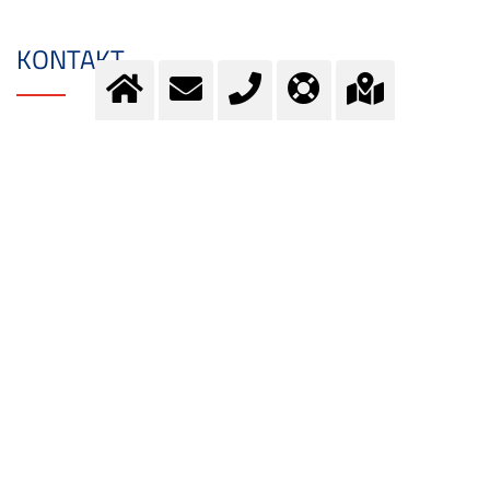
KONTAKT
Fragen?
Kontaktieren Sie unser Team.
E-Mail:
info@messer.ch
oder Telefon:
+41 (0)62 886 41 41
.
Wir beraten Sie gerne.
ZUM KONTAKTFORMULAR