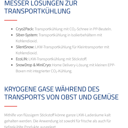
MESSER LÖSUNGEN ZUR
TRANSPORTKÜHLUNG
Cryo2Pack:
Transportkühlung mit CO
-Schnee in PP-Beuteln.
2
Siber-System:
Transportkühlung in Isolierbehältern mit
Kohlendioxid.
SilentSnow:
LKW-Transportkühlung für Kleintransporter mit
Kohlendioxid.
EcoLIN:
LKW-Transportkühlung mit Stickstoff.
SnowDrop & MiniCryo:
Home Delivery-Lösung mit kleinen EPP-
Boxen mit integrierter CO
-Kühlung.
2
KRYOGENE GASE WÄHREND DES
TRANSPORTS VON OBST UND GEMÜSE
Mithilfe von flüssigem Stickstoff könne ganze LKW-Laderäume kalt
gehalten werden. Die Anwendung ist sowohl für frische als auch für
tiefgekühlte Produkte ausgelegt.