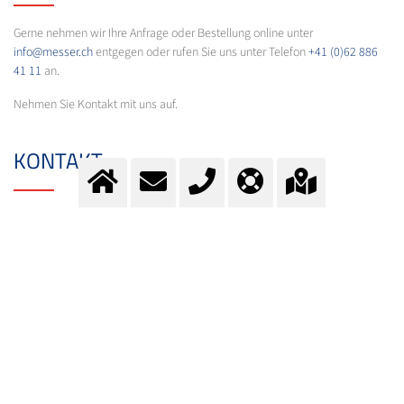
Gerne nehmen wir Ihre Anfrage oder Bestellung online unter
info@messer.ch
entgegen oder rufen Sie uns unter Telefon
+41 (0)62 886
41 11
an.
Nehmen Sie Kontakt mit uns auf.
KONTAKT
Fragen?
Kontaktieren Sie unser Team.
E-Mail:
info@messer.ch
oder Telefon:
+41 (0)62 886 41 41
.
Wir beraten Sie gerne.